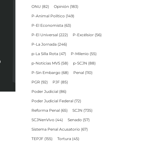
ONU
(82)
Opinión
(183)
P-Animal Político
(149)
P-El Economista
(63)
P-El Universal
(222)
P-Excélsior
(56)
P-La Jornada
(246)
p-La Silla Rota
(47)
P-Milenio
(55)
p-Noticias MVS
(58)
p-SCJN
(88)
P-Sin Embargo
(68)
Penal
(110)
PGR
(92)
PJF
(85)
Poder Judicial
(86)
Poder Judicial Federal
(72)
Reforma Penal
(65)
SCJN
(735)
SCJNenVivo
(44)
Senado
(57)
Sistema Penal Acusatorio
(67)
TEPJF
(155)
Tortura
(45)