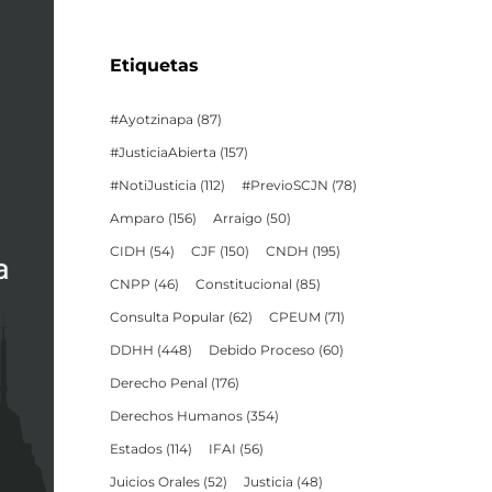
Etiquetas
#Ayotzinapa
(87)
#JusticiaAbierta
(157)
#NotiJusticia
(112)
#PrevioSCJN
(78)
Amparo
(156)
Arraigo
(50)
CIDH
(54)
CJF
(150)
CNDH
(195)
CNPP
(46)
Constitucional
(85)
Consulta Popular
(62)
CPEUM
(71)
DDHH
(448)
Debido Proceso
(60)
Derecho Penal
(176)
Derechos Humanos
(354)
Estados
(114)
IFAI
(56)
Juicios Orales
(52)
Justicia
(48)