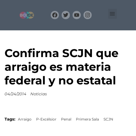
Organización
Equipo
BLOG
Confirma SCJN que
arraigo es materia
federal y no estatal
04/24/2014
Noticias
Tags:
Arraigo
P-Excélsior
Penal
Primera Sala
SCJN