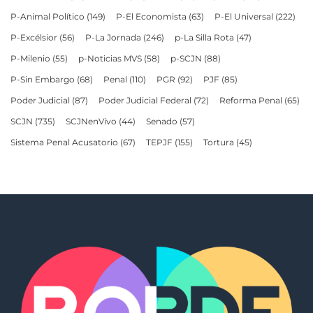
P-Animal Político
(149)
P-El Economista
(63)
P-El Universal
(222)
P-Excélsior
(56)
P-La Jornada
(246)
p-La Silla Rota
(47)
P-Milenio
(55)
p-Noticias MVS
(58)
p-SCJN
(88)
P-Sin Embargo
(68)
Penal
(110)
PGR
(92)
PJF
(85)
Poder Judicial
(87)
Poder Judicial Federal
(72)
Reforma Penal
(65)
SCJN
(735)
SCJNenVivo
(44)
Senado
(57)
Sistema Penal Acusatorio
(67)
TEPJF
(155)
Tortura
(45)