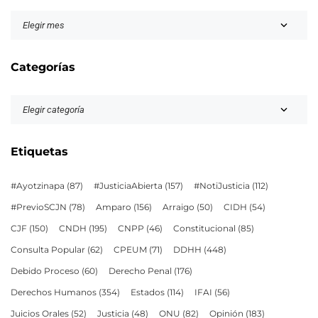
Categorías
Etiquetas
#Ayotzinapa
(87)
#JusticiaAbierta
(157)
#NotiJusticia
(112)
#PrevioSCJN
(78)
Amparo
(156)
Arraigo
(50)
CIDH
(54)
CJF
(150)
CNDH
(195)
CNPP
(46)
Constitucional
(85)
Consulta Popular
(62)
CPEUM
(71)
DDHH
(448)
Debido Proceso
(60)
Derecho Penal
(176)
Derechos Humanos
(354)
Estados
(114)
IFAI
(56)
Juicios Orales
(52)
Justicia
(48)
ONU
(82)
Opinión
(183)