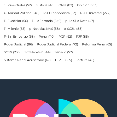
Juicios Orales
(52)
Justicia
(48)
ONU
(82)
Opinión
(183)
P-Animal Político
(149)
P-El Economista
(63)
P-El Universal
(222)
P-Excélsior
(56)
P-La Jornada
(246)
p-La Silla Rota
(47)
P-Milenio
(55)
p-Noticias MVS
(58)
p-SCJN
(88)
P-Sin Embargo
(68)
Penal
(110)
PGR
(92)
PJF
(85)
Poder Judicial
(86)
Poder Judicial Federal
(72)
Reforma Penal
(65)
SCJN
(735)
SCJNenVivo
(44)
Senado
(57)
Sistema Penal Acusatorio
(67)
TEPJF
(155)
Tortura
(45)