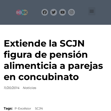
Organización
Equipo
BLOG
Extiende la SCJN
figura de pensión
alimenticia a parejas
en concubinato
11/20/2014
Noticias
Tags:
P-Excélsior
SCJN