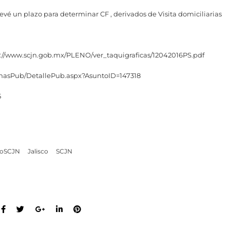
revé un plazo para determinar CF , derivados de Visita domiciliarias
ps://www.scjn.gob.mx/PLENO/ver_taquigraficas/12042016PS.pdf
inasPub/DetallePub.aspx?AsuntoID=147318
5
ioSCJN
Jalisco
SCJN