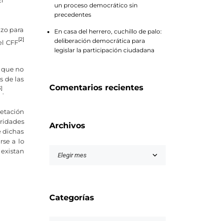
El
un proceso democrático sin
precedentes
azo para
En casa del herrero, cuchillo de palo:
[2]
deliberación democrática para
el CFF
legislar la participación ciudadana
 que no
s de las
Comentarios recientes
3]
.
retación
ridades
Archivos
e dichas
rse a lo
existan
Categorías