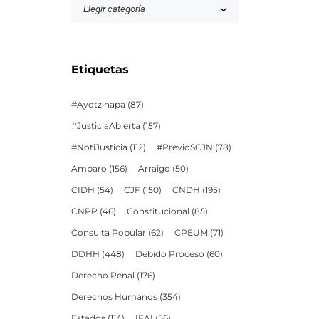
Etiquetas
#Ayotzinapa
(87)
#JusticiaAbierta
(157)
#NotiJusticia
(112)
#PrevioSCJN
(78)
Amparo
(156)
Arraigo
(50)
CIDH
(54)
CJF
(150)
CNDH
(195)
CNPP
(46)
Constitucional
(85)
Consulta Popular
(62)
CPEUM
(71)
DDHH
(448)
Debido Proceso
(60)
Derecho Penal
(176)
Derechos Humanos
(354)
Estados
(114)
IFAI
(56)