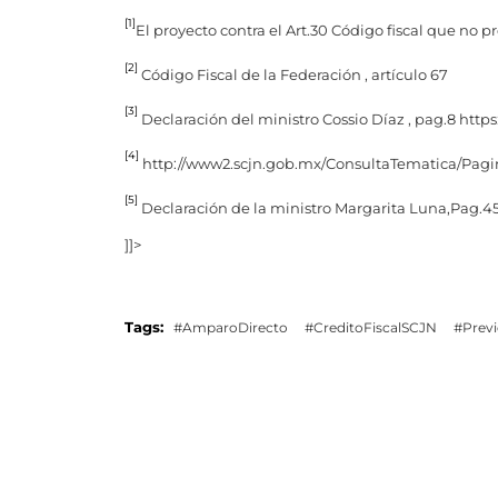
[1]
El proyecto contra el Art.30 Código fiscal que no p
[2]
Código Fiscal de la Federación , artículo 67
[3]
Declaración del ministro Cossio Díaz , pag.8 htt
[4]
http://www2.scjn.gob.mx/ConsultaTematica/Pag
[5]
Declaración de la ministro Margarita Luna,Pag.4
]]>
Tags:
#AmparoDirecto
#CreditoFiscalSCJN
#Prev