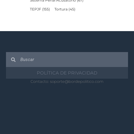
Sistema Penal Acusatorio
(67)
TEPJF
(155)
Tortura
(45)
POLÍTICA DE PRIVACIDAD
Contacto:
soporte@bordepolitico.com