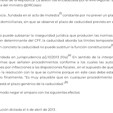
neral de la República. La sesión fue encabezada por el #MinAguilar. 
ia del ministro @JRCossio
[1]
cia , fundada en el acto de molestia
constante por no prever un pl
s domiciliarias, sin que se observe el plazo de caducidad previsto en 
o puede subsanar la inseguridad jurídica que producen las normas
ón determinante del CFF, la caducidad aborda los límites temporale
[
en concreto la caducidad no puede sustituir la función constitucional
[4]
dada en jurisprudencia p/j.10/2013 (10a)
En sentido de la interp
normas que señalen procedimientos conforme a los cuales las auto
por infracciones a las disposiciones fiscales , en el supuesto de qu
la resolución con la que se culmine porque en este caso debe esta
ndo finalmente, “Es muy plausible que en cualquier procedimiento 
[5]
está el plazo genérico de la caducidad.”
al modo negar el amparo con los siguientes efectos:
ción dictada el 4 de abril de 2013 .