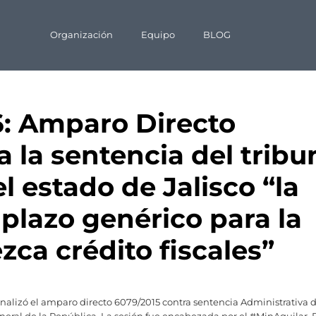
Organización
Equipo
BLOG
6: Amparo Directo
 la sentencia del tribu
l estado de Jalisco “la
lazo genérico para la
zca crédito fiscales”
 analizó el amparo directo 6079/2015 contra sentencia Administrativa 