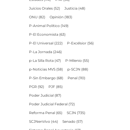
Juicios Orales
(52)
Justicia
(48)
ONU
(82)
Opinión
(183)
P-Animal Político
(149)
P-El Economista
(63)
P-El Universal
(222)
P-Excélsior
(56)
P-La Jornada
(246)
p-La Silla Rota
(47)
P-Milenio
(55)
p-Noticias MVS
(58)
p-SCJN
(88)
P-Sin Embargo
(68)
Penal
(110)
PGR
(92)
PJF
(85)
Poder Judicial
(87)
Poder Judicial Federal
(72)
Reforma Penal
(65)
SCJN
(735)
SCJNenVivo
(44)
Senado
(57)