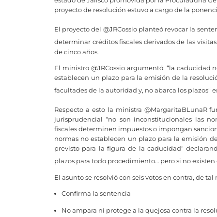
estado de Jalisco promovida por la Procuraduría Ge
proyecto de resolución estuvo a cargo de la ponenc
El proyecto del @JRCossio planteó revocar la senten
determinar créditos fiscales derivados de las visita
de cinco años.
El ministro @JRCossio argumentó: “la caducidad n
establecen un plazo para la emisión de la resoluci
facultades de la autoridad y, no abarca los plazos“ 
Respecto a esto la ministra @MargaritaBLunaR fun
jurisprudencial “no son inconstitucionales las 
fiscales determinen impuestos o impongan sanciones 
normas no establecen un plazo para la emisión de 
previsto para la figura de la caducidad“ declara
plazos para todo procedimiento… pero si no existen 
El asunto se resolvió con seis votos en contra, de t
Confirma la sentencia
No ampara ni protege a la quejosa contra la resolu