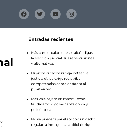
Entradas recientes
Más caro el caldo que las albóndigas:
nal
la elección judicial, sus repercusiones
y alternativas
Ni picha ni cacha ni deja batear: la
justicia cívica exige redistribuir
competencias como antídoto al
punitivismo
Más vale pájaro en mano: Tecno-
feudalismo o gobernanza cívica y
policéntrica
No se puede tapar el sol con un dedo:
del
regular la inteligencia artificial exige