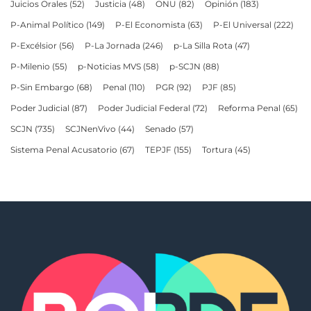
Juicios Orales
(52)
Justicia
(48)
ONU
(82)
Opinión
(183)
P-Animal Político
(149)
P-El Economista
(63)
P-El Universal
(222)
P-Excélsior
(56)
P-La Jornada
(246)
p-La Silla Rota
(47)
P-Milenio
(55)
p-Noticias MVS
(58)
p-SCJN
(88)
P-Sin Embargo
(68)
Penal
(110)
PGR
(92)
PJF
(85)
Poder Judicial
(87)
Poder Judicial Federal
(72)
Reforma Penal
(65)
SCJN
(735)
SCJNenVivo
(44)
Senado
(57)
Sistema Penal Acusatorio
(67)
TEPJF
(155)
Tortura
(45)