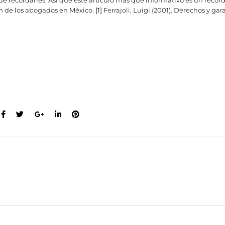
e recordarles. Así que este artículo más que informativo es un record
n de los abogados en México.
[1]
Ferrajoli, Luigi (2001). Derechos y gar