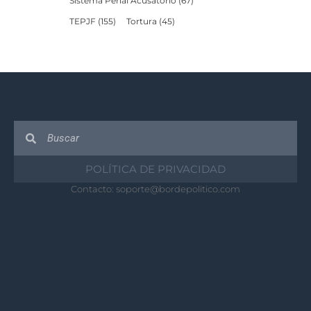
Sistema Penal Acusatorio
(67)
TEPJF
(155)
Tortura
(45)
POLÍTICA DE PRIVACIDAD
Contacto:
soporte@bordepolitico.com