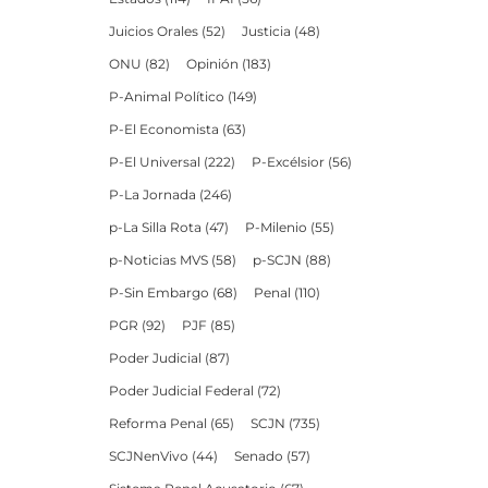
Juicios Orales
(52)
Justicia
(48)
ONU
(82)
Opinión
(183)
P-Animal Político
(149)
P-El Economista
(63)
P-El Universal
(222)
P-Excélsior
(56)
P-La Jornada
(246)
p-La Silla Rota
(47)
P-Milenio
(55)
p-Noticias MVS
(58)
p-SCJN
(88)
P-Sin Embargo
(68)
Penal
(110)
PGR
(92)
PJF
(85)
Poder Judicial
(87)
Poder Judicial Federal
(72)
Reforma Penal
(65)
SCJN
(735)
SCJNenVivo
(44)
Senado
(57)