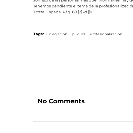
Johnson, a las personas más que informarles, hay qu
Tenemos pendiente el tema de la profesionalizació
Trotta: España. Pág. 68
[2]
Id
.]]>
Tags:
Colegiación
p-SCJN
Profesionalización
No Comments