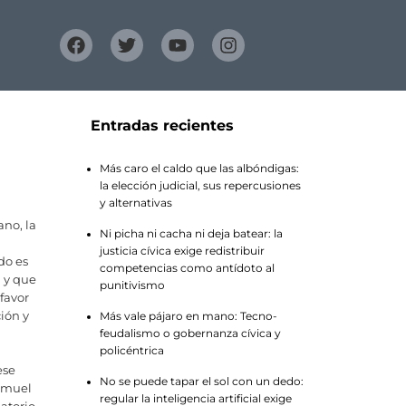
Entradas recientes
Más caro el caldo que las albóndigas:
la elección judicial, sus repercusiones
y alternativas
ano, la
Ni picha ni cacha ni deja batear: la
justicia cívica exige redistribuir
do es
competencias como antídoto al
 y que
punitivismo
favor
ción y
Más vale pájaro en mano: Tecno-
feudalismo o gobernanza cívica y
policéntrica
ese
No se puede tapar el sol con un dedo:
Samuel
regular la inteligencia artificial exige