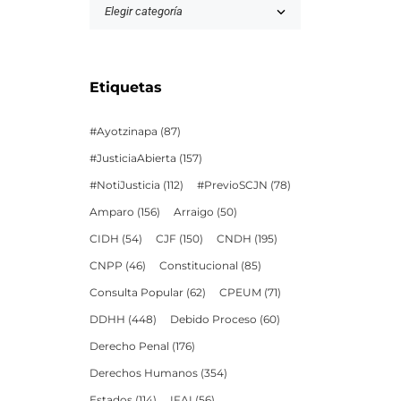
Etiquetas
#Ayotzinapa
(87)
#JusticiaAbierta
(157)
#NotiJusticia
(112)
#PrevioSCJN
(78)
Amparo
(156)
Arraigo
(50)
CIDH
(54)
CJF
(150)
CNDH
(195)
CNPP
(46)
Constitucional
(85)
Consulta Popular
(62)
CPEUM
(71)
DDHH
(448)
Debido Proceso
(60)
Derecho Penal
(176)
Derechos Humanos
(354)
Estados
(114)
IFAI
(56)