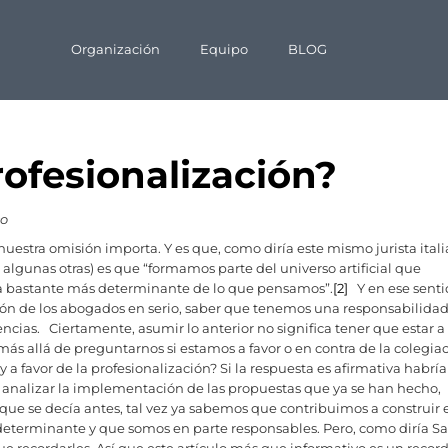
Organización
Equipo
BLOG
profesionalización?
co
uestra omisión importa. Y es que, como diría este mismo jurista itali
 algunas otras) es que “formamos parte del universo artificial que
ra bastante más determinante de lo que pensamos”.
[2]
Y en ese senti
ión de los abogados en serio, saber que tenemos una responsabilidad
ias. Ciertamente, asumir lo anterior no significa tener que estar a 
z más allá de preguntarnos si estamos a favor o en contra de la colegia
 a favor de la profesionalización? Si la respuesta es afirmativa habría
a analizar la implementación de las propuestas que ya se han hecho,
o que se decía antes, tal vez ya sabemos que contribuimos a construir 
 determinante y que somos en parte responsables. Pero, como diría 