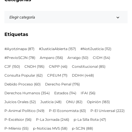
Etiquetas
#Ayotzinapa
(87)
#JusticiaAbierta
(157)
#NotiJusticia
(112)
#PrevioSCJN
(78)
Amparo
(156)
Arraigo
(50)
CIDH
(54)
CJF
(150)
CNDH
(195)
CNPP
(46)
Constitucional
(85)
Consulta Popular
(62)
CPEUM
(71)
DDHH
(448)
Debido Proceso
(60)
Derecho Penal
(176)
Derechos Humanos
(354)
Estados
(114)
IFAI
(56)
Juicios Orales
(52)
Justicia
(48)
ONU
(82)
Opinión
(183)
P-Animal Político
(149)
P-El Economista
(63)
P-El Universal
(222)
P-Excélsior
(56)
P-La Jornada
(246)
p-La Silla Rota
(47)
P-Milenio
(55)
p-Noticias MVS
(58)
p-SCJN
(88)