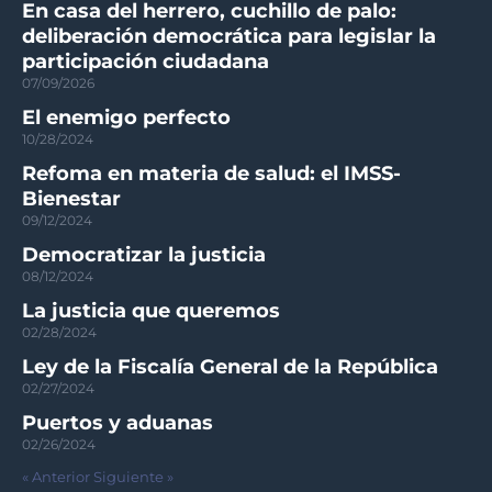
En casa del herrero, cuchillo de palo:
deliberación democrática para legislar la
participación ciudadana
07/09/2026
El enemigo perfecto
10/28/2024
Refoma en materia de salud: el IMSS-
Bienestar
09/12/2024
Democratizar la justicia
08/12/2024
La justicia que queremos
02/28/2024
Ley de la Fiscalía General de la República
02/27/2024
Puertos y aduanas
02/26/2024
« Anterior
Siguiente »