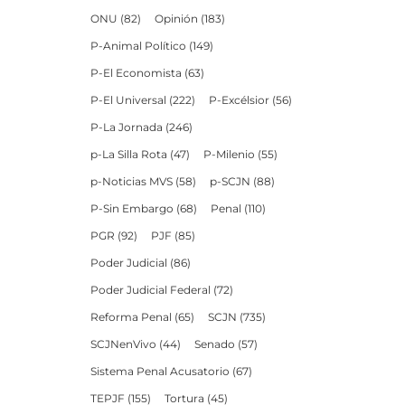
ONU
(82)
Opinión
(183)
P-Animal Político
(149)
P-El Economista
(63)
P-El Universal
(222)
P-Excélsior
(56)
P-La Jornada
(246)
p-La Silla Rota
(47)
P-Milenio
(55)
p-Noticias MVS
(58)
p-SCJN
(88)
P-Sin Embargo
(68)
Penal
(110)
PGR
(92)
PJF
(85)
Poder Judicial
(86)
Poder Judicial Federal
(72)
Reforma Penal
(65)
SCJN
(735)
SCJNenVivo
(44)
Senado
(57)
Sistema Penal Acusatorio
(67)
TEPJF
(155)
Tortura
(45)