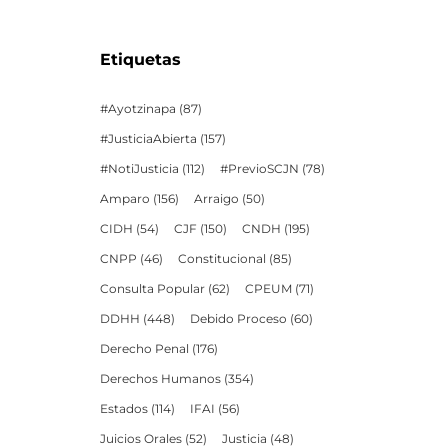
Etiquetas
#Ayotzinapa
(87)
#JusticiaAbierta
(157)
#NotiJusticia
(112)
#PrevioSCJN
(78)
Amparo
(156)
Arraigo
(50)
CIDH
(54)
CJF
(150)
CNDH
(195)
CNPP
(46)
Constitucional
(85)
Consulta Popular
(62)
CPEUM
(71)
DDHH
(448)
Debido Proceso
(60)
Derecho Penal
(176)
Derechos Humanos
(354)
Estados
(114)
IFAI
(56)
Juicios Orales
(52)
Justicia
(48)